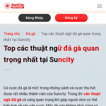
Bỏ
qua
nội
Đăng Nhập
Đăng Ký
dung
Trang chủ
/
Đá gà
/
Top các thuật ngữ đá gà quan trọng
nhất tại Suncity
Top các thuật ngữ đá gà quan
trọng nhất tại Suncity
Cá cược đá gà là một trong những sảnh cá cược thu hút
được rất nhiều thành viên của Suncity. Trong đó
các thuật
ngữ đá gà
vô cùng quan trọng khi giúp người chơi có thể
hiểu hơn về các ván cược. Mặc dù vậy không phải cũng có