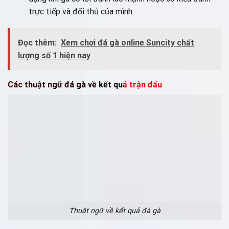
trực tiếp và đối thủ của mình.
Đọc thêm:
Xem chơi đá gà online Suncity chất
lượng số 1 hiện nay
Các thuật ngữ đá gà về kết quả trận đấu
Thuật ngữ về kết quả đá gà