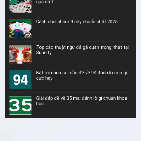
quả số 1
Cách chơi phỏm 9 cây chuẩn nhất 2025
Top các thuật ngữ đá gà quan trọng nhất tại
Suncity
Bật mí cách soi cầu đề về 94 đánh lô con gì
cực hay
Giải đáp đề về 35 mai đánh lô gì chuẩn khoa
học