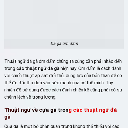
Đá gà ôm đấm
Thuật ngữ đá gà ôm đấm chúng ta cũng cần phải nhắc đến
trong
các thuật ngữ đá gà
hiện nay. Ôm đấm là cách đánh
với chiến thuật áp sát đối thủ, dùng lực của bản thân để có
thể đè đối thủ dựa vào sức mạnh của cơ thể mình. Tuy
nhiên để sử dụng được cách đánh chiến kê cũng phải có sự
chênh lệch về trọng lượng.
Thuật ngữ về cựa gà trong các thuật ngữ đá
gà
Cựa gà là một bộ phận quan trọng không thể thiếu với các