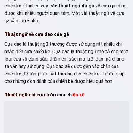
chiến kê. Chính vì vậy
các thuật ngữ đá gà
về cựa gà cũng
được khá nhiều người quan tâm. Một vài thuật ngữ về cựa
gà cần lưu ý như:
Thuật ngữ về cựa dao của gà
Cựa dao là thuật ngữ thường được sử dụng rất nhiều khi
nhắc đến cựa chiến kê. Cựa dao là thuật ngữ mô tả cho một
loại cựa vô cùng sắc, thậm chí sắc như lưỡi dao mà chúng
ta vẫn hay sử dụng. Cựa dao sẽ được gắn vào chân của
chiến kê để tăng sức sát thương cho chiến kê. Từ đó giúp
cho những đòn đánh của chiến kê được hiệu quả hơn.
Thuật ngữ chỉ cựa tròn của chiến kê