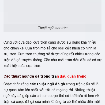
Thuật ngữ cựa tròn
Cùng với cựa dao, cựa tròn cũng được sử dụng khá nhiều
cho chiến kê. Cựa tròn mô tả cho loại cửa nhọn có hình là
trụ tròn. Cựa tròn thường sẽ được dùng rất nhiều trong các
trận đá gà truyền thống. Gần như mỗi trận đấu đều sẽ có sự
xuất hiện của cựa tròn.
Các thuật ngữ đá gà trong trận đấu quan trọng
Chắc chắn rằng
các thuật ngữ đá gà
trong trận đấu sẽ là
sự quan tâm lớn nhất với tất cả mọi người. Những thuật
ngữ này sẽ giúp các anh em cược thủ có thể hiểu rõ hơn về
trận cá cược đá gà của mình. Chúng ta có thể nhắc đến một