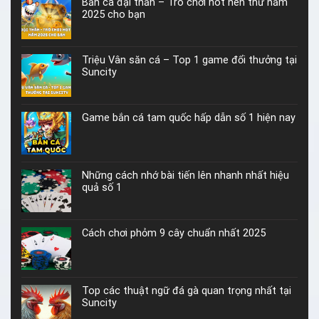
Bắn cá đại thần – Trò chơi hot nên thử năm
2025 cho bạn
Triệu Vân săn cá – Top 1 game đổi thưởng tại
Suncity
Game bắn cá tam quốc hấp dẫn số 1 hiện nay
Những cách nhớ bài tiến lên nhanh nhất hiệu
quả số 1
Cách chơi phỏm 9 cây chuẩn nhất 2025
Top các thuật ngữ đá gà quan trọng nhất tại
Suncity