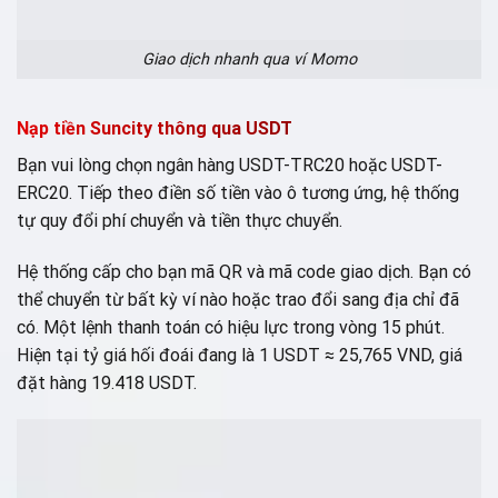
Giao dịch nhanh qua ví Momo
Nạp tiền Suncity thông qua USDT
Bạn vui lòng chọn ngân hàng USDT-TRC20 hoặc USDT-
ERC20. Tiếp theo điền số tiền vào ô tương ứng, hệ thống
tự quy đổi phí chuyển và tiền thực chuyển.
Hệ thống cấp cho bạn mã QR và mã code giao dịch. Bạn có
thể chuyển từ bất kỳ ví nào hoặc trao đổi sang địa chỉ đã
có. Một lệnh thanh toán có hiệu lực trong vòng 15 phút.
Hiện tại tỷ giá hối đoái đang là 1 USDT ≈ 25,765 VND, giá
đặt hàng 19.418 USDT.