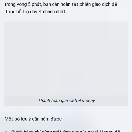
trong vòng 5 phút, bạn cần hoàn tất phiên giao dịch để
được hỗ trợ duyệt nhanh nhất.
Thanh toán qua viettel money
Một số lưu ý cần nắm được: