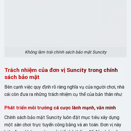
Không làm trái chính sách bảo mật Suncity
Trách nhiệm của đơn vị Suncity trong chính
sách bảo mật
Bên cạnh việc quy định rõ ràng nghĩa vụ của người chơi, nhà
cái còn đưa ra những trách nhiệm cụ thể của bản thân như:
Phát triển môi trường cá cược lành mạnh, văn minh
Chính sách bảo mật Suncity luôn đặt mục tiêu xây dựng
một sân chơi trực tuyến công bằng và an toàn. Đơn vị này