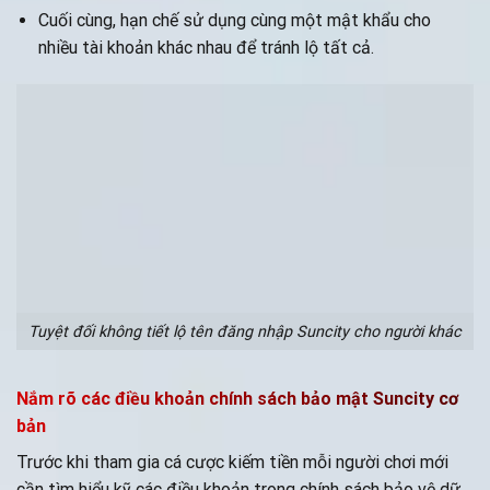
Cuối cùng, hạn chế sử dụng cùng một mật khẩu cho
nhiều tài khoản khác nhau để tránh lộ tất cả.
Tuyệt đối không tiết lộ tên đăng nhập Suncity cho người khác
Nắm rõ các điều khoản chính sách bảo mật Suncity cơ
bản
Trước khi tham gia cá cược kiếm tiền mỗi người chơi mới
cần tìm hiểu kỹ các điều khoản trong chính sách bảo vệ dữ