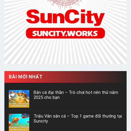
BÀI MỚI NHẤT
Bắn cá đại thần – Trò chơi hot nên thử năm
2025 cho bạn
Triệu Vân săn cá – Top 1 game đổi thưởng tại
Suncity