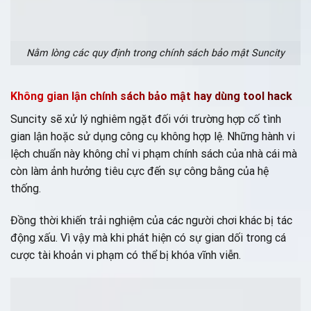
Nằm lòng các quy định trong chính sách bảo mật Suncity
Không gian lận chính sách bảo mật hay dùng tool hack
Suncity sẽ xử lý nghiêm ngặt đối với trường hợp cố tình
gian lận hoặc sử dụng công cụ không hợp lệ. Những hành vi
lệch chuẩn này không chỉ vi phạm chính sách của nhà cái mà
còn làm ảnh hưởng tiêu cực đến sự công bằng của hệ
thống.
Đồng thời khiến trải nghiệm của các người chơi khác bị tác
động xấu. Vì vậy mà khi phát hiện có sự gian dối trong cá
cược tài khoản vi phạm có thể bị khóa vĩnh viễn.