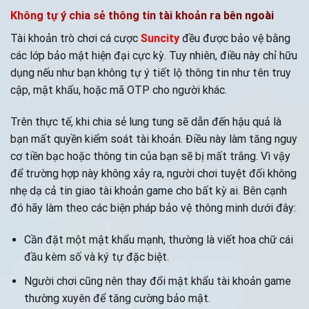
Không tự ý chia sẻ thông tin tài khoản ra bên ngoài
Tài khoản trò chơi cá cược
Suncity
đều được bảo vệ bằng
các lớp bảo mật hiện đại cực kỳ. Tuy nhiên, điều này chỉ hữu
dụng nếu như bạn không tự ý tiết lộ thông tin như tên truy
cập, mật khẩu, hoặc mã OTP cho người khác.
Trên thực tế, khi chia sẻ lung tung sẽ dẫn đến hậu quả là
bạn mất quyền kiểm soát tài khoản. Điều này làm tăng nguy
cơ tiền bạc hoặc thông tin của bạn sẽ bị mất trắng. Vì vậy
để trường hợp này không xảy ra, người chơi tuyệt đối không
nhẹ dạ cả tin giao tài khoản game cho bất kỳ ai. Bên cạnh
đó hãy làm theo các biện pháp bảo vệ thông minh dưới đây:
Cần đặt một mật khẩu mạnh, thường là viết hoa chữ cái
đầu kèm số và ký tự đặc biệt.
Người chơi cũng nên thay đổi mật khẩu tài khoản game
thường xuyên để tăng cường bảo mật.