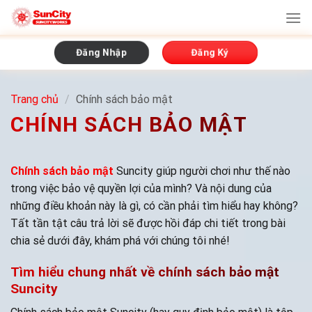
Bỏ
qua
nội
Đăng Nhập
Đăng Ký
dung
Trang chủ
/
Chính sách bảo mật
CHÍNH SÁCH BẢO MẬT
Chính sách bảo mật
Suncity giúp người chơi như thế nào
trong việc bảo vệ quyền lợi của mình? Và nội dung của
những điều khoản này là gì, có cần phải tìm hiểu hay không?
Tất tần tật câu trả lời sẽ được hồi đáp chi tiết trong bài
chia sẻ dưới đây, khám phá với chúng tôi nhé!
Tìm hiểu chung nhất về chính sách bảo mật
Suncity