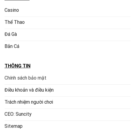
Casino
Thể Thao
Đá Gà
Bắn Cá
THÔNG TIN
Chính sách bảo mật
Điều khoản và điều kiện
Trách nhiệm người chơi
CEO: Suncity
Sitemap