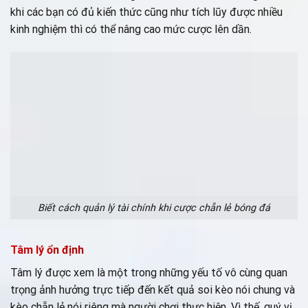
khi các bạn có đủ kiến thức cũng như tích lũy được nhiều
kinh nghiệm thì có thể nâng cao mức cược lên dần.
Biết cách quản lý tài chính khi cược chẵn lẻ bóng đá
Tâm lý ổn định
Tâm lý được xem là một trong những yếu tố vô cùng quan
trọng ảnh hưởng trực tiếp đến kết quả soi kèo nói chung và
kèo chẵn lẻ nói riêng mà người chơi thực hiện. Vì thế, quý vị