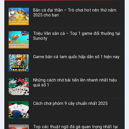
Bắn cá đại thần – Trò chơi hot nên thử năm
2025 cho bạn
Triệu Vân săn cá – Top 1 game đổi thưởng tại
Suncity
Game bắn cá tam quốc hấp dẫn số 1 hiện nay
Những cách nhớ bài tiến lên nhanh nhất hiệu
quả số 1
Cách chơi phỏm 9 cây chuẩn nhất 2025
Top các thuật ngữ đá gà quan trọng nhất tại