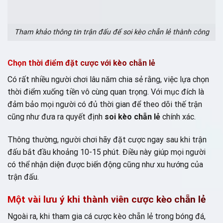
Tham khảo thông tin trận đấu để soi kèo chẵn lẻ thành công
Chọn thời điểm đặt cược với kèo chẵn lẻ
Có rất nhiều người chơi lâu năm chia sẻ rằng, việc lựa chọn
thời điểm xuống tiền vô cùng quan trọng. Với mục đích là
đảm bảo mọi người có đủ thời gian để theo dõi thế trận
cũng như đưa ra quyết định
soi kèo chẵn lẻ
chính xác.
Thông thường, người chơi hãy đặt cược ngay sau khi trận
đấu bắt đầu khoảng 10-15 phút. Điều này giúp mọi người
có thể nhận diện được biến động cũng như xu hướng của
trận đấu.
Một vài lưu ý khi thành viên cược kèo chẵn lẻ
Ngoài ra, khi tham gia cá cược kèo chẵn lẻ trong bóng đá,