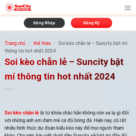
Bỏ
qua
nội
Đăng Nhập
Đăng Ký
dung
Trang chủ
/
thể thao
/
Soi kèo chẵn lẻ – Suncity bật mí
thông tin hot nhất 2024
Soi kèo chẵn lẻ – Suncity bật
mí thông tin hot nhất 2024
Soi kèo chẵn lẻ
là từ khóa chắc hẳn không còn xa lạ gì đối
với những anh em đam mê cá độ bóng đá. Hiện nay, có rất
nhiều hình thức dự đoán kiểu kèo này để mọi người tham
khảo. Cho nên, bài viết dưới đây Suncity sẽ bật mí đầy đủ